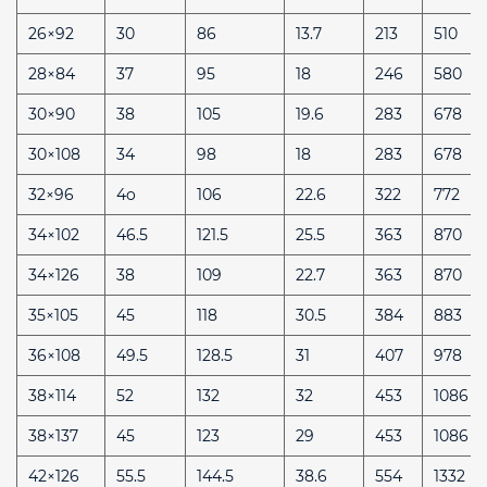
26×92
30
86
13.7
213
510
28×84
37
95
18
246
580
30×90
38
105
19.6
283
678
30×108
34
98
18
283
678
32×96
4o
106
22.6
322
772
34×102
46.5
121.5
25.5
363
870
34×126
38
109
22.7
363
870
35×105
45
118
30.5
384
883
36×108
49.5
128.5
31
407
978
38×114
52
132
32
453
1086
38×137
45
123
29
453
1086
42×126
55.5
144.5
38.6
554
1332