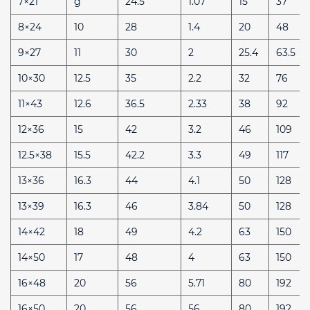
7×21
g
24.5
1.07
15
37
8×24
10
28
1.4
20
48
9×27
11
30
2
25.4
63.5
10×30
12.5
35
2.2
32
76
11×43
12.6
36.5
2.33
38
92
12×36
15
42
3.2
46
109
12.5×38
15.5
42.2
3.3
49
117
13×36
16.3
44
4.1
50
128
13×39
16.3
46
3.84
50
128
14×42
18
49
4.2
63
150
14×50
17
48
4
63
150
16×48
20
56
5.71
80
192
16×50
20
56
56
80
192