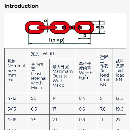
Introduction
宽度 Width
极限
规格
工
试验
单位长
最小内
Nominal
作载
负荷
最大外宽
度约重
宽
Size
荷
Test
Mazimam
Weight
Least
mm
load
load
Outsite
kg/m
Ieternal
dxt
limit
KN
Wiah
width
KN
Max.b
Min.a
4×12
5.5
14
0.4
5
12.5
5×15
6.5
17
0.6
7.8
19.6
6×18
7.5
2.1
0.8
11
27